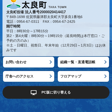
法人番号2000020414417
太良町役場
〒849-1698 佐賀県藤津郡太良町大字多良1番地6
電話：0954-67-0311 FAX：0954-67-2425
開庁時間
平日：8時30分～17時15分
第2・第4火曜：8時30分～19時15分（延長時間は本庁窓口・ご
予約の方のみ）
※土・日曜日、祝祭日、年末年始（12月29日～1月3日）はお休
みです
お問い合わせ
組織一覧・直通電話帳
庁舎へのアクセス
フロアマップ
PC版に切り替える