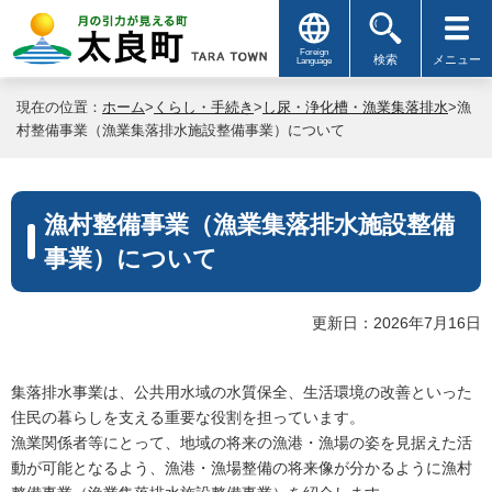
Foreign
検索
メニュー
Language
現在の位置：
ホーム
>
くらし・手続き
>
し尿・浄化槽・漁業集落排水
>漁
村整備事業（漁業集落排水施設整備事業）について
漁村整備事業（漁業集落排水施設整備
事業）について
更新日：2026年7月16日
集落排水事業は、公共用水域の水質保全、生活環境の改善といった
住民の暮らしを支える重要な役割を担っています。
漁業関係者等にとって、地域の将来の漁港・漁場の姿を見据えた活
動が可能となるよう、漁港・漁場整備の将来像が分かるように漁村