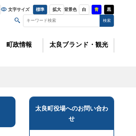
文字サイズ
標準
拡大
背景色
白
青
黒
町政情報
太良ブランド・観光
太良町役場へのお問い合わ
せ