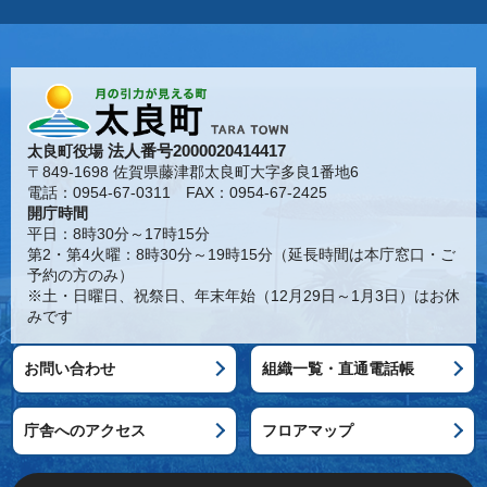
法人番号2000020414417
太良町役場
〒849-1698 佐賀県藤津郡太良町大字多良1番地6
電話：0954-67-0311 FAX：0954-67-2425
開庁時間
平日：8時30分～17時15分
第2・第4火曜：8時30分～19時15分（延長時間は本庁窓口・ご
予約の方のみ）
※土・日曜日、祝祭日、年末年始（12月29日～1月3日）はお休
みです
お問い合わせ
組織一覧・直通電話帳
庁舎へのアクセス
フロアマップ