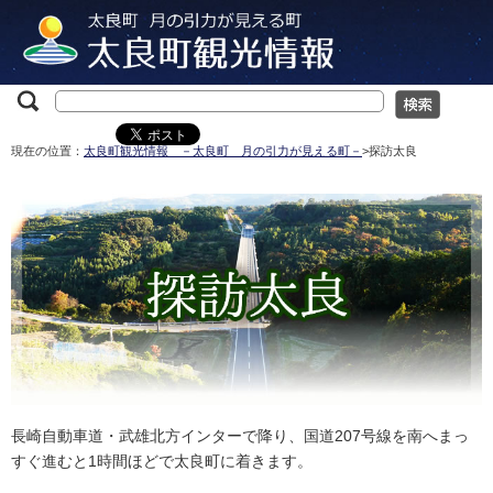
現在の位置：
太良町観光情報 －太良町 月の引力が見える町－
>探訪太良
長崎自動車道・武雄北方インターで降り、国道207号線を南へまっ
すぐ進むと1時間ほどで太良町に着きます。