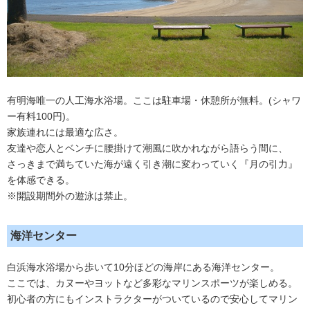
有明海唯一の人工海水浴場。ここは駐車場・休憩所が無料。(シャワ
ー有料100円)。
家族連れには最適な広さ。
友達や恋人とベンチに腰掛けて潮風に吹かれながら語らう間に、
さっきまで満ちていた海が遠く引き潮に変わっていく『月の引力』
を体感できる。
※開設期間外の遊泳は禁止。
海洋センター
白浜海水浴場から歩いて10分ほどの海岸にある海洋センター。
ここでは、カヌーやヨットなど多彩なマリンスポーツが楽しめる。
初心者の方にもインストラクターがついているので安心してマリン