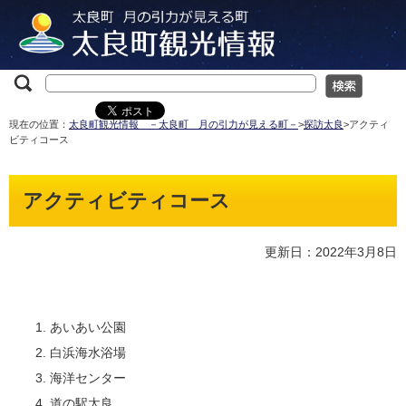
現在の位置：
太良町観光情報 －太良町 月の引力が見える町－
>
探訪太良
>アクティ
ビティコース
アクティビティコース
更新日：2022年3月8日
あいあい公園
白浜海水浴場
海洋センター
道の駅太良