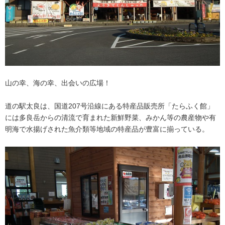
山の幸、海の幸、出会いの広場！
道の駅太良は、国道207号沿線にある特産品販売所「たらふく館」
には多良岳からの清流で育まれた新鮮野菜、みかん等の農産物や有
明海で水揚げされた魚介類等地域の特産品が豊富に揃っている。