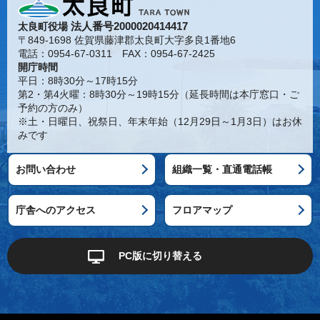
法人番号2000020414417
太良町役場
〒849-1698 佐賀県藤津郡太良町大字多良1番地6
電話：0954-67-0311 FAX：0954-67-2425
開庁時間
平日：8時30分～17時15分
第2・第4火曜：8時30分～19時15分（延長時間は本庁窓口・ご
予約の方のみ）
※土・日曜日、祝祭日、年末年始（12月29日～1月3日）はお休
みです
お問い合わせ
組織一覧・直通電話帳
庁舎へのアクセス
フロアマップ
PC版に切り替える