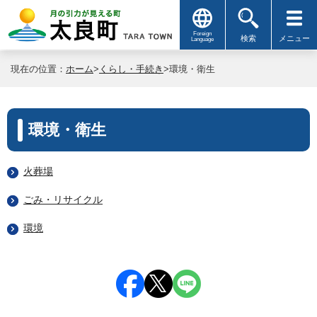
Foreign
検索
メニュー
Language
現在の位置：
ホーム
>
くらし・手続き
>環境・衛生
環境・衛生
火葬場
ごみ・リサイクル
環境