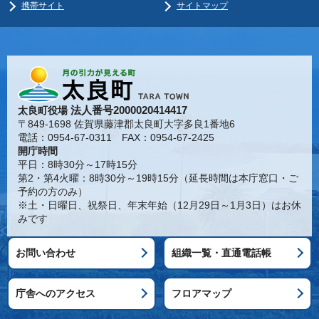
携帯サイト
サイトマップ
法人番号2000020414417
太良町役場
〒849-1698 佐賀県藤津郡太良町大字多良1番地6
電話：0954-67-0311 FAX：0954-67-2425
開庁時間
平日：8時30分～17時15分
第2・第4火曜：8時30分～19時15分（延長時間は本庁窓口・ご
予約の方のみ）
※土・日曜日、祝祭日、年末年始（12月29日～1月3日）はお休
みです
お問い合わせ
組織一覧・直通電話帳
庁舎へのアクセス
フロアマップ