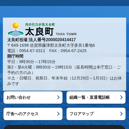
法人番号2000020414417
太良町役場
〒849-1698 佐賀県藤津郡太良町大字多良1番地6
電話：0954-67-0311 FAX：0954-67-2425
開庁時間
平日：8時30分～17時15分
第2・第4火曜：8時30分～19時15分（延長時間は本庁窓口・ご
予約の方のみ）
※土・日曜日、祝祭日、年末年始（12月29日～1月3日）はお休
みです
お問い合わせ
組織一覧・直通電話帳
庁舎へのアクセス
フロアマップ