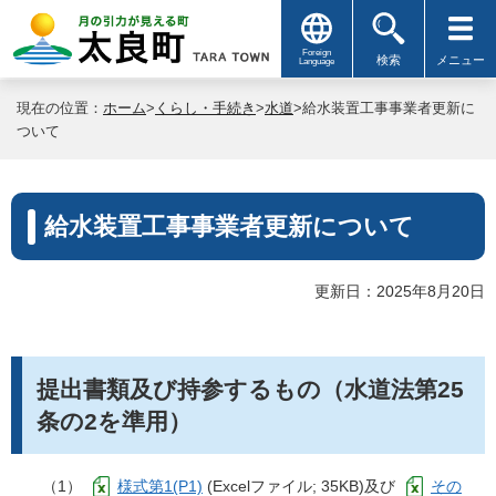
Foreign
検索
メニュー
Language
現在の位置：
ホーム
>
くらし・手続き
>
水道
>給水装置工事事業者更新に
ついて
給水装置工事事業者更新について
更新日：2025年8月20日
提出書類及び持参するもの（水道法第25
条の2を準用）
（1）
様式第1(P1)
(Excelファイル; 35KB)及び
その