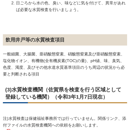
日ごろから水の色、臭い、味などに気を付けて、異常があれ
ば必要な水質検査を行いましょう。
飲用井戸等の水質検査項目
一般細菌、大腸菌、亜硝酸態窒素、硝酸態窒素及び亜硝酸態窒素、
塩化物イオン、有機物(全有機炭素(TOC)の量)、pH値、味、臭気、
色度、濁度、及びその他水道水質基準項目のうち周辺の状況から必
要と判断される項目
(3)水質検査機関（佐賀県を検査を行う区域として
登録している機関）（令和3年1月7日現在）
注)水質検査は保健福祉事務所では行っていません。関係リンク、添
付ファイルの水質検査機関への依頼をお願いします。