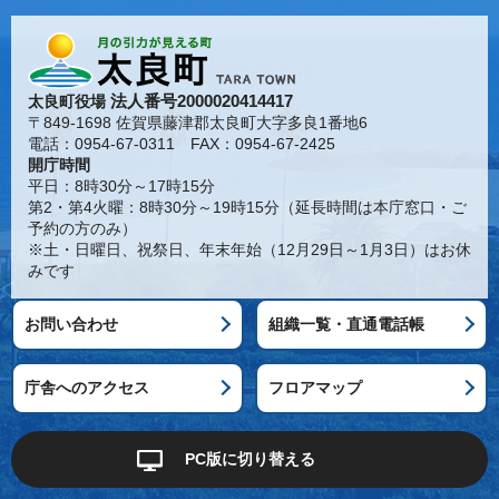
法人番号2000020414417
太良町役場
〒849-1698 佐賀県藤津郡太良町大字多良1番地6
電話：0954-67-0311 FAX：0954-67-2425
開庁時間
平日：8時30分～17時15分
第2・第4火曜：8時30分～19時15分（延長時間は本庁窓口・ご
予約の方のみ）
※土・日曜日、祝祭日、年末年始（12月29日～1月3日）はお休
みです
お問い合わせ
組織一覧・直通電話帳
庁舎へのアクセス
フロアマップ
PC版に切り替える