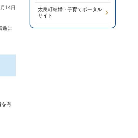
0月14日
太良町結婚・子育てポータル
サイト
増進に
所を有