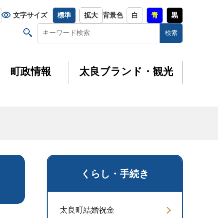
文字サイズ
標準
拡大
背景色
白
青
黒
町政情報
太良ブランド・観光
くらし・手続き
太良町結婚祝金