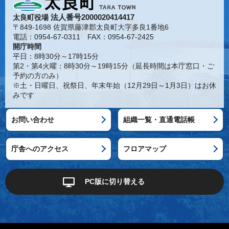
法人番号2000020414417
太良町役場
〒849-1698 佐賀県藤津郡太良町大字多良1番地6
電話：0954-67-0311 FAX：0954-67-2425
開庁時間
平日：8時30分～17時15分
第2・第4火曜：8時30分～19時15分（延長時間は本庁窓口・ご
予約の方のみ）
※土・日曜日、祝祭日、年末年始（12月29日～1月3日）はお休
みです
お問い合わせ
組織一覧・直通電話帳
庁舎へのアクセス
フロアマップ
PC版に切り替える