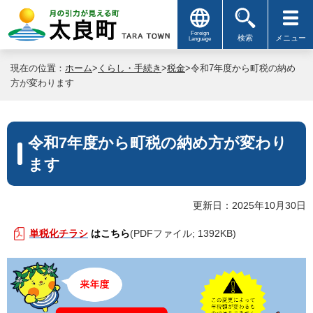
Foreign
検索
メニュー
Language
現在の位置：
ホーム
>
くらし・手続き
>
税金
>令和7年度から町税の納め
方が変わります
令和7年度から町税の納め方が変わり
ます
更新日：2025年10月30日
単税化チラシ
はこちら
(PDFファイル; 1392KB)