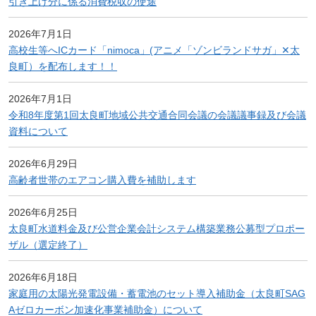
引き上げ分に係る消費税収の使途
2026年7月1日
高校生等へICカード「nimoca」(アニメ「ゾンビランドサガ」✕太
良町）を配布します！！
2026年7月1日
令和8年度第1回太良町地域公共交通合同会議の会議議事録及び会議
資料について
2026年6月29日
高齢者世帯のエアコン購入費を補助します
2026年6月25日
太良町水道料金及び公営企業会計システム構築業務公募型プロポー
ザル（選定終了）
2026年6月18日
家庭用の太陽光発電設備・蓄電池のセット導入補助金（太良町SAG
Aゼロカーボン加速化事業補助金）について