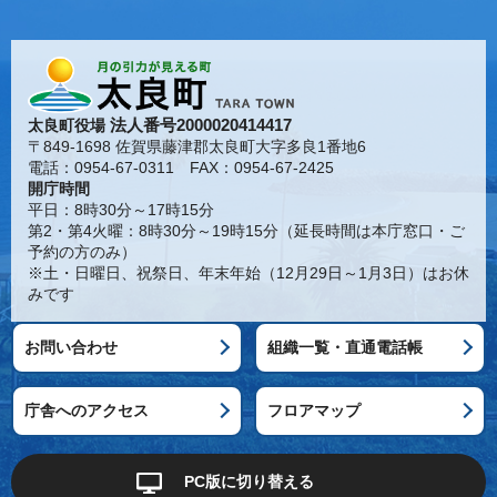
法人番号2000020414417
太良町役場
〒849-1698 佐賀県藤津郡太良町大字多良1番地6
電話：0954-67-0311 FAX：0954-67-2425
開庁時間
平日：8時30分～17時15分
第2・第4火曜：8時30分～19時15分（延長時間は本庁窓口・ご
予約の方のみ）
※土・日曜日、祝祭日、年末年始（12月29日～1月3日）はお休
みです
お問い合わせ
組織一覧・直通電話帳
庁舎へのアクセス
フロアマップ
PC版に切り替える