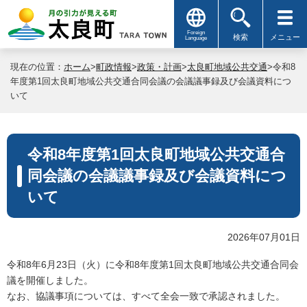
Foreign
検索
メニュー
Language
現在の位置：
ホーム
>
町政情報
>
政策・計画
>
太良町地域公共交通
>令和8
年度第1回太良町地域公共交通合同会議の会議議事録及び会議資料につ
いて
令和8年度第1回太良町地域公共交通合
同会議の会議議事録及び会議資料につ
いて
2026年07月01日
令和8年6月23日（火）に令和8年度第1回太良町地域公共交通合同会
議を開催しました。
なお、協議事項については、すべて全会一致で承認されました。