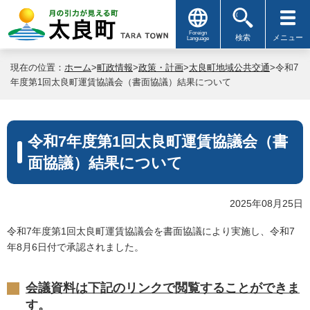
Foreign
検索
メニュー
Language
現在の位置：
ホーム
>
町政情報
>
政策・計画
>
太良町地域公共交通
>令和7
年度第1回太良町運賃協議会（書面協議）結果について
令和7年度第1回太良町運賃協議会（書
面協議）結果について
2025年08月25日
令和7年度第1回太良町運賃協議会を書面協議により実施し、令和7
年8月6日付で承認されました。
会議資料は下記のリンクで閲覧することができま
す。