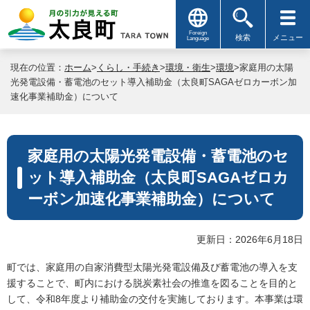
Foreign
検索
メニュー
Language
現在の位置：
ホーム
>
くらし・手続き
>
環境・衛生
>
環境
>家庭用の太陽
光発電設備・蓄電池のセット導入補助金（太良町SAGAゼロカーボン加
速化事業補助金）について
家庭用の太陽光発電設備・蓄電池のセ
ット導入補助金（太良町SAGAゼロカ
ーボン加速化事業補助金）について
更新日：2026年6月18日
町では、家庭用の自家消費型太陽光発電設備及び蓄電池の導入を支
援することで、町内における脱炭素社会の推進を図ることを目的と
して、令和8年度より補助金の交付を実施しております。本事業は環