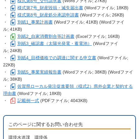
・
様式第6号_交付請求書
(Wordファイル; 27KB)
・
様式第7号_財産毀損・滅失届出書
(Wordファイル; 18KB)
・
様式第8号_財産処分承認申請書
(Wordファイル; 26KB)
・
別紙1_事業計画書
(Wordファイル; 41KB) (Wordファイ
ル; 41KB)
・
別紙2_自家消費割合等計画書
(Excelファイル; 16KB)
・
別紙3_確認書（太陽光発電・蓄電池）
(Wordファイ
ル; 24KB)
・
別紙4_目標価格での調達に関する申立書
(Wordファイル;
22KB)
・
別紙5_事業実績報告書
(Wordファイル; 38KB) (Wordファイ
ル; 38KB)
・
佐賀県ローカル発注促進要領（様式2）県外企業と契約する
理由書
(Wordファイル; 18KB)
・
記載例一式
(PDFファイル; 4043KB)
このページに関するお問い合わせ先
環境水道課 環境係