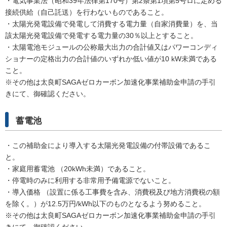
・電気事業法（昭和39年法律第170号）第2条第1項第5号ロに定める
接続供給（自己託送）を行わないものであること。
・太陽光発電設備で発電して消費する電力量（自家消費量）を、当
該太陽光発電設備で発電する電力量の30％以上とすること。
・太陽電池モジュールの公称最大出力の合計値又はパワーコンディ
ショナーの定格出力の合計値のいずれか低い値が10 kW未満である
こと。
※その他は太良町SAGAゼロカーボン加速化事業補助金申請の手引
きにて、御確認ください。
蓄電池
・この補助金により導入する太陽光発電設備の付帯設備であるこ
と。
・家庭用蓄電池 （20kWh未満）であること。
・停電時のみに利用する非常用予備電源でないこと。
・導入価格 （設置に係る工事費を含み、消費税及び地方消費税の額
を除く。）が12.5万円/kWh以下のものとなるよう努めること。
※その他は太良町SAGAゼロカーボン加速化事業補助金申請の手引