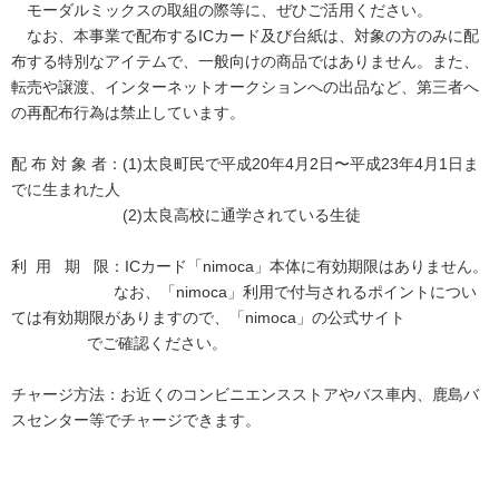
モーダルミックスの取組の際等に、ぜひご活用ください。
なお、本事業で配布するICカード及び台紙は、対象の方のみに配
布する特別なアイテムで、一般向けの商品ではありません。また、
転売や譲渡、インターネットオークションへの出品など、第三者へ
の再配布行為は禁止しています。
配 布 対 象 者：(1)太良町民で平成20年4月2日〜平成23年4月1日ま
でに生まれた人
(2)太良高校に通学されている生徒
利 用 期 限：ICカード「nimoca」本体に有効期限はありません。
なお、「nimoca」利用で付与されるポイントについ
ては有効期限がありますので、「nimoca」の公式サイト
でご確認ください。
チャージ方法：お近くのコンビニエンスストアやバス車内、鹿島バ
スセンター等でチャージできます。