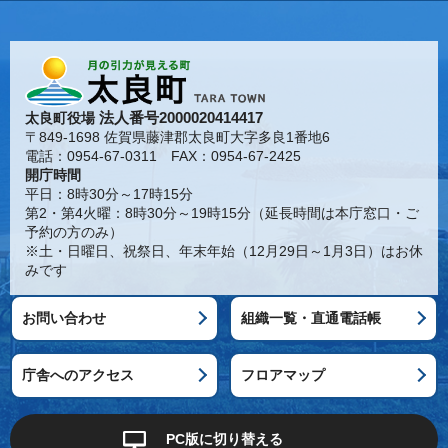
法人番号2000020414417
太良町役場
〒849-1698 佐賀県藤津郡太良町大字多良1番地6
電話：0954-67-0311 FAX：0954-67-2425
開庁時間
平日：8時30分～17時15分
第2・第4火曜：8時30分～19時15分（延長時間は本庁窓口・ご
予約の方のみ）
※土・日曜日、祝祭日、年末年始（12月29日～1月3日）はお休
みです
お問い合わせ
組織一覧・直通電話帳
庁舎へのアクセス
フロアマップ
PC版に切り替える