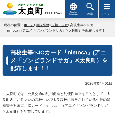
Foreign
検索
メニュー
Language
現在の位置：
ホーム
>
町政情報
>
広報・広聴
>高校生等へICカード
「nimoca」(アニメ「ゾンビランドサガ」✕太良町）を配布します！！
高校生等へICカード「nimoca」(アニ
メ「ゾンビランドサガ」✕太良町）を
配布します！！
2026年07月01日
太良町では、公共交通の利用促進と利便性向上を目的として、太
良町内にお住まいの高校生及び太良高校に通学されている生徒の皆
様等を対象に、ICカード「nimoca」（アニメ「ゾンビランドサガ」
✕太良町）を配布しています。