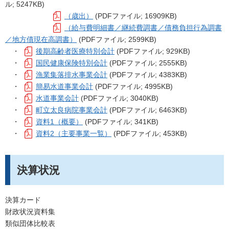
ル; 5247KB)
（歳出）
(PDFファイル; 16909KB)
（給与費明細書／継続費調書／債務負担行為調書
／地方債現在高調書）
(PDFファイル; 2599KB)
・
後期高齢者医療特別会計
(PDFファイル; 929KB)
・
国民健康保険特別会計
(PDFファイル; 2555KB)
・
漁業集落排水事業会計
(PDFファイル; 4383KB)
・
簡易水道事業会計
(PDFファイル; 4995KB)
・
水道事業会計
(PDFファイル; 3040KB)
・
町立太良病院事業会計
(PDFファイル; 6463KB)
・
資料1（概要）
(PDFファイル; 341KB)
・
資料2（主要事業一覧）
(PDFファイル; 453KB)
決算状況
決算カード
財政状況資料集
類似団体比較表