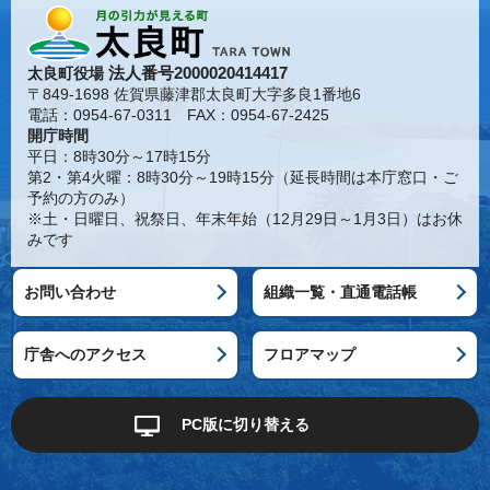
法人番号2000020414417
太良町役場
〒849-1698 佐賀県藤津郡太良町大字多良1番地6
電話：0954-67-0311 FAX：0954-67-2425
開庁時間
平日：8時30分～17時15分
第2・第4火曜：8時30分～19時15分（延長時間は本庁窓口・ご
予約の方のみ）
※土・日曜日、祝祭日、年末年始（12月29日～1月3日）はお休
みです
お問い合わせ
組織一覧・直通電話帳
庁舎へのアクセス
フロアマップ
PC版に切り替える