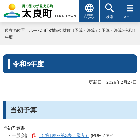
Foreign
検索
メニュー
Language
現在の位置：
ホーム
>
町政情報
>
財政（予算・決算）
>
予算・決算
>令和8
年度
令和8年度
更新日：2026年2月27日
当初予算
当初予算書
・一般会計
（ 第1表～第3表／歳入）
(PDFファイ