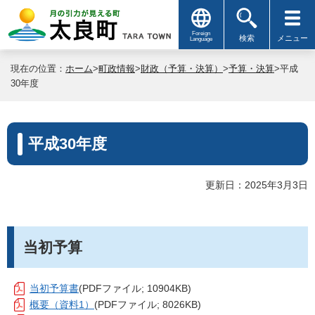
Foreign
検索
メニュー
Language
現在の位置：
ホーム
>
町政情報
>
財政（予算・決算）
>
予算・決算
>平成
30年度
平成30年度
更新日：2025年3月3日
当初予算
当初予算書
(PDFファイル; 10904KB)
概要（資料1）
(PDFファイル; 8026KB)