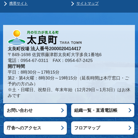
携帯サイト
サイトマップ
法人番号2000020414417
太良町役場
〒849-1698 佐賀県藤津郡太良町大字多良1番地6
電話：0954-67-0311 FAX：0954-67-2425
開庁時間
平日：8時30分～17時15分
第2・第4火曜：8時30分～19時15分（延長時間は本庁窓口・ご
予約の方のみ）
※土・日曜日、祝祭日、年末年始（12月29日～1月3日）はお休
みです
お問い合わせ
組織一覧・直通電話帳
庁舎へのアクセス
フロアマップ