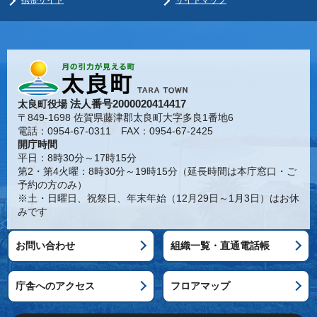
携帯サイト
サイトマップ
法人番号2000020414417
太良町役場
〒849-1698 佐賀県藤津郡太良町大字多良1番地6
電話：0954-67-0311 FAX：0954-67-2425
開庁時間
平日：8時30分～17時15分
第2・第4火曜：8時30分～19時15分（延長時間は本庁窓口・ご
予約の方のみ）
※土・日曜日、祝祭日、年末年始（12月29日～1月3日）はお休
みです
お問い合わせ
組織一覧・直通電話帳
庁舎へのアクセス
フロアマップ