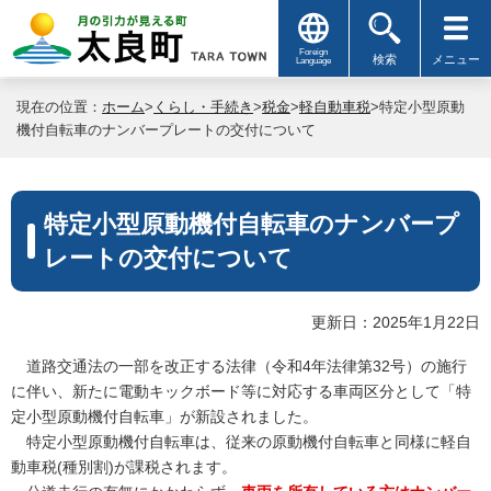
Foreign
検索
メニュー
Language
現在の位置：
ホーム
>
くらし・手続き
>
税金
>
軽自動車税
>特定小型原動
機付自転車のナンバープレートの交付について
特定小型原動機付自転車のナンバープ
レートの交付について
更新日：2025年1月22日
道路交通法の一部を改正する法律（令和4年法律第32号）の施行
に伴い、新たに
電動キックボード等に対応する車両区分として「
特
定小型原動機付自転車」が新設されました。
特定小型原動機付自転車は、従来の原動機付自転車と同様に軽自
動車税(種別割)が課税されます。