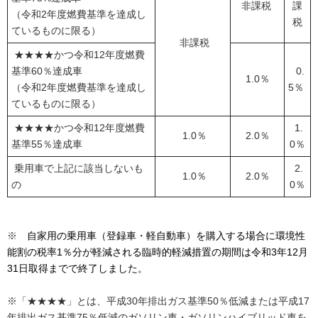
非課税
課
（令和2年度燃費基準を達成し
税
ているものに限る）
非課税
★★★★かつ令和12年度燃費
基準60％達成車
0.
1.0％
（令和2年度燃費基準を達成し
5％
ているものに限る）
★★★★かつ令和12年度燃費
1.
1.0％
2.0％
基準55％達成車
0％
乗用車で上記に該当しないも
2.
1.0％
2.0％
の
0％
※
自家用の乗用車（登録車・軽自動車）を購入する場合に環境性
能割の税率1％分が軽減される臨時的軽減措置の期間は令和3年12月
31日取得までで終了しました。
※「★★★★」とは、平成30年排出ガス基準50％低減または平成17
年排出ガス基準75％低減のガソリン車・ガソリンハイブリッド車を