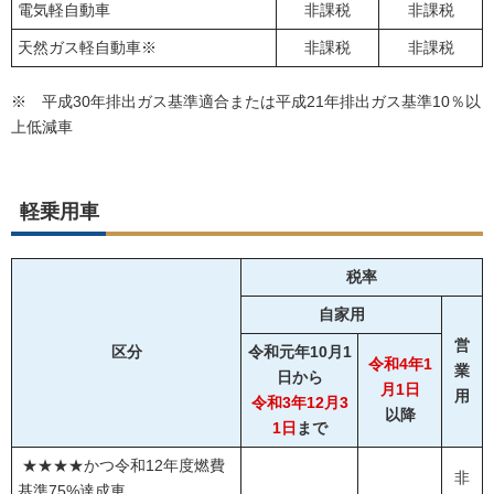
電気軽自動車
非課税
非課税
天然ガス軽自動車※
非課税
非課税
※ 平成30年排出ガス基準適合または平成21年排出ガス基準10％以
上低減車
軽乗用車
税率
自家用
営
区分
令和元年10月1
令和4年1
業
日から
月1日
用
令和3年12月3
以降
1日
まで
★★★★かつ令和12年度燃費
非
基準75%達成車