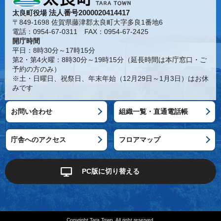
法人番号2000020414417
太良町役場
〒849-1698 佐賀県藤津郡太良町大字多良1番地6
電話：0954-67-0311 FAX：0954-67-2425
開庁時間
平日：8時30分～17時15分
第2・第4火曜：8時30分～19時15分（延長時間は本庁窓口・ご
予約の方のみ）
※土・日曜日、祝祭日、年末年始（12月29日～1月3日）はお休
みです
お問い合わせ
組織一覧・直通電話帳
庁舎へのアクセス
フロアマップ
PC版に切り替える
Copyright Tara Town. All right reserved.