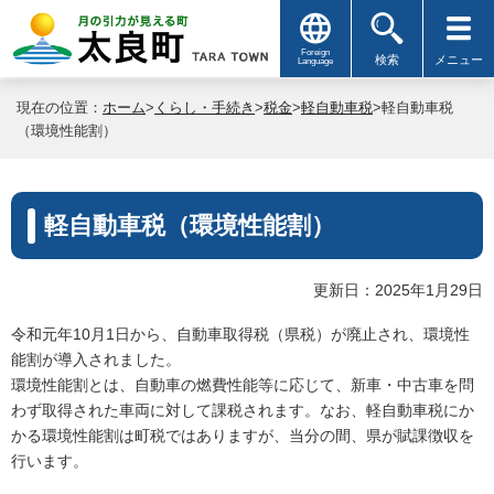
Foreign
検索
メニュー
Language
現在の位置：
ホーム
>
くらし・手続き
>
税金
>
軽自動車税
>軽自動車税
（環境性能割）
軽自動車税（環境性能割）
更新日：2025年1月29日
令和元年10月1日から、自動車取得税（県税）が廃止され、環境性
能割が導入されました。
環境性能割とは、自動車の燃費性能等に応じて、新車・中古車を問
わず取得された車両に対して課税されます。なお、軽自動車税にか
かる環境性能割は町税ではありますが、当分の間、県が賦課徴収を
行います。