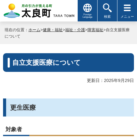
Foreign
検索
メニュー
Language
現在の位置：
ホーム
>
健康・福祉
>
福祉・介護
>
障害福祉
>自立支援医療
について
自立支援医療について
更新日：2025年9月29日
更生医療
対象者