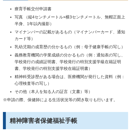
療育手帳交付申請書
写真 （縦4センチメートル×横3センチメートル、無帽正面上
半身、1年以内撮影）
マイナンバーの記載があるもの（マイナンバーカード、通知
カード等）
乳幼児期の成育歴の分かるもの（例：母子健康手帳の写し）
義務教育機関の学業成績の分かるもの（例：通知表の写し、
学校発行の成績証明書、学校発行の特別支援学級在籍証明
書、学校発行の特別支援学校在籍証明書）
精神科受診歴がある場合は、医療機関が発行した資料（例：
心理検査等の写し）
その他（本人を知る人の証言（文書）等）
※申請の際、
保健師による生活状況等の聞き取りも行います。
精神障害者保健福祉手帳