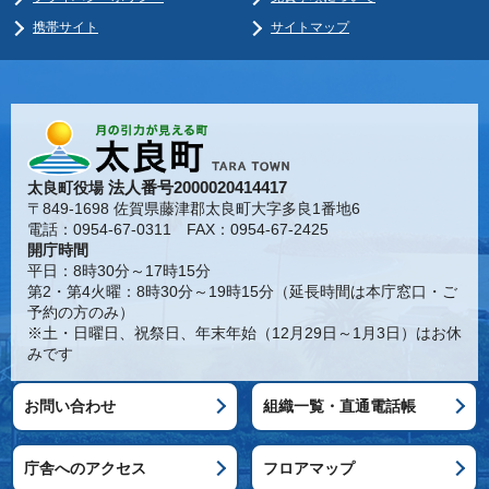
携帯サイト
サイトマップ
法人番号2000020414417
太良町役場
〒849-1698 佐賀県藤津郡太良町大字多良1番地6
電話：0954-67-0311 FAX：0954-67-2425
開庁時間
平日：8時30分～17時15分
第2・第4火曜：8時30分～19時15分（延長時間は本庁窓口・ご
予約の方のみ）
※土・日曜日、祝祭日、年末年始（12月29日～1月3日）はお休
みです
お問い合わせ
組織一覧・直通電話帳
庁舎へのアクセス
フロアマップ