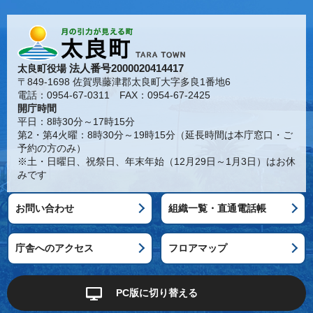
法人番号2000020414417
太良町役場
〒849-1698 佐賀県藤津郡太良町大字多良1番地6
電話：0954-67-0311 FAX：0954-67-2425
開庁時間
平日：8時30分～17時15分
第2・第4火曜：8時30分～19時15分（延長時間は本庁窓口・ご
予約の方のみ）
※土・日曜日、祝祭日、年末年始（12月29日～1月3日）はお休
みです
お問い合わせ
組織一覧・直通電話帳
庁舎へのアクセス
フロアマップ
PC版に切り替える