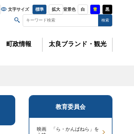
文字サイズ
標準
拡大
背景色
白
青
黒
町政情報
太良ブランド・観光
教育委員会
映画 「ら・かんぱねら」を