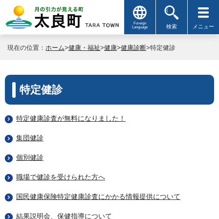
Foreign
検索
メニュー
Language
現在の位置：
ホーム
>
健康・福祉
>
健康
>
健康診断
>特定健診
特定健診
特定健康診査が無料になりました！
集団健診
個別健診
職場で健診を受けられた方へ
国民健康保険特定健康診査にかかる情報提供について
結果説明会、保健指導について