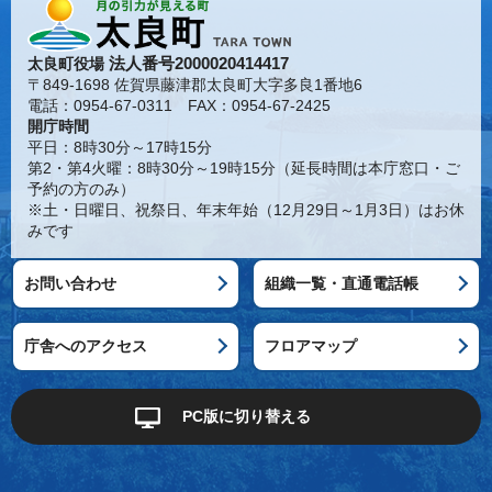
法人番号2000020414417
太良町役場
〒849-1698 佐賀県藤津郡太良町大字多良1番地6
電話：0954-67-0311 FAX：0954-67-2425
開庁時間
平日：8時30分～17時15分
第2・第4火曜：8時30分～19時15分（延長時間は本庁窓口・ご
予約の方のみ）
※土・日曜日、祝祭日、年末年始（12月29日～1月3日）はお休
みです
お問い合わせ
組織一覧・直通電話帳
庁舎へのアクセス
フロアマップ
PC版に切り替える