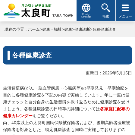
Foreign
検索
メニュー
Language
現在の位置：
ホーム
>
健康・福祉
>
健康
>
健康診断
>各種健康診査
各種健康診査
更新日：2026年5月15日
生活習慣病(がん・脳血管疾患・心臓病等)の早期発見・早期治療を
目的に各種健康診査を下記の内容で実施しています。年に一度は健
康チェックと自分自身の生活習慣を振り返るために健康診査を受け
ましょう。各種健康診査の日時等の詳細については
各家庭に配布の
健康カレンダー
をご覧ください。
尚、40歳以上の太良町国民保険被保険者および、後期高齢者医療被
保険者を対象とした、特定健康診査も同時に実施しておりますの