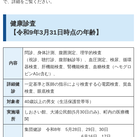
で、詳細をご覧ください。
健康診査
【令和9年3月31日時点の年齢】
問診、身体計測、腹囲測定、理学的検査
（視診、聴打診、腹部触診等）、血圧測定、検尿、循環
内容
器検査、肝機能検査、腎機能検査、血糖検査（ヘモグロ
ビンA1c含む）、
詳細健
一定基準と医師の指示により検査する心電図検査、貧血
診
検査、眼底検査
対象者
40歳以上の男女（生活保護世帯等）
実施場
しおさい館、大浦公民館(5月30日のみ)、町内の医療機
所
関
集団健診 令和8年 5月28日、29日、30日
6月16日、17日