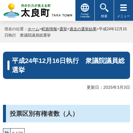
Foreign
検索
メニュー
Language
現在の位置：
ホーム
>
町政情報
>
選挙
>
過去の選挙結果
>平成24年12月16
日執行 衆議院議員総選挙
平成24年12月16日執行 衆議院議員総
選挙
更新日：2025年3月3日
投票区別有権者数（人）