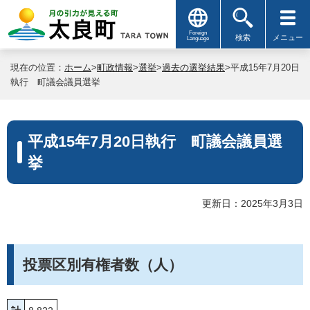
Foreign
検索
メニュー
Language
現在の位置：
ホーム
>
町政情報
>
選挙
>
過去の選挙結果
>平成15年7月20日
執行 町議会議員選挙
平成15年7月20日執行 町議会議員選
挙
更新日：2025年3月3日
投票区別有権者数（人）