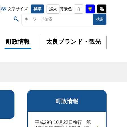
文字サイズ
標準
拡大
背景色
白
青
黒
町政情報
太良ブランド・観光
町政情報
平成29年10月22日執行 第