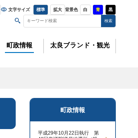
文字サイズ
標準
拡大
背景色
白
青
黒
町政情報
太良ブランド・観光
町政情報
平成29年10月22日執行 第