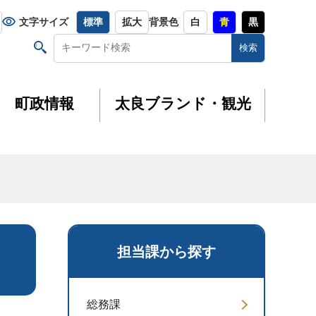
文字サイズ
標準
拡大
背景色
白
青
黒
町政情報
太良ブランド・観光
担当課から探す
総務課