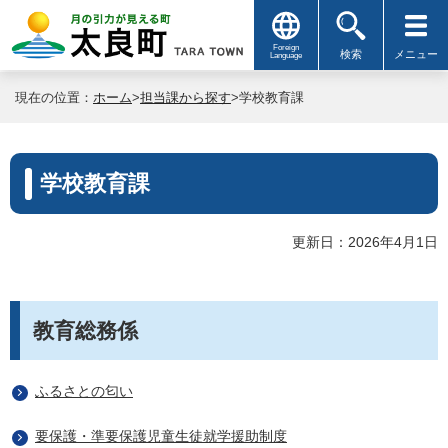
Foreign
検索
メニュー
Language
現在の位置：
ホーム
>
担当課から探す
>学校教育課
学校教育課
更新日：2026年4月1日
教育総務係
ふるさとの匂い
要保護・準要保護児童生徒就学援助制度