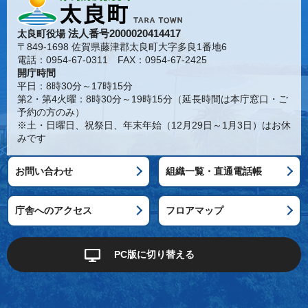
法人番号2000020414417
太良町役場
〒849-1698 佐賀県藤津郡太良町大字多良1番地6
電話：0954-67-0311 FAX：0954-67-2425
開庁時間
平日：8時30分～17時15分
第2・第4火曜：8時30分～19時15分（延長時間は本庁窓口・ご
予約の方のみ）
※土・日曜日、祝祭日、年末年始（12月29日～1月3日）はお休
みです
お問い合わせ
組織一覧・直通電話帳
庁舎へのアクセス
フロアマップ
PC版に切り替える