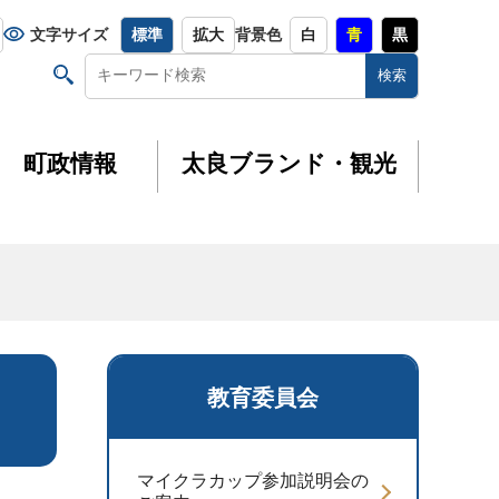
文字サイズ
標準
拡大
背景色
白
青
黒
町政情報
太良ブランド・観光
教育委員会
マイクラカップ参加説明会の