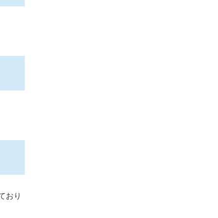
。
ており