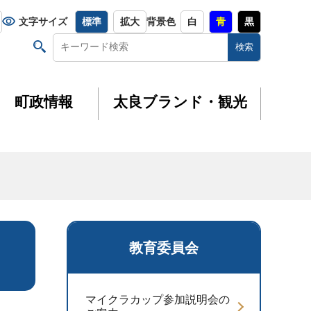
文字サイズ
標準
拡大
背景色
白
青
黒
町政情報
太良ブランド・観光
教育委員会
マイクラカップ参加説明会の