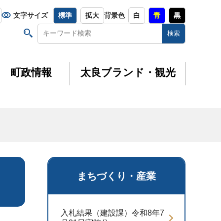
文字サイズ
標準
拡大
背景色
白
青
黒
町政情報
太良ブランド・観光
まちづくり・産業
入札結果（建設課）令和8年7