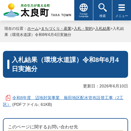
Foreign
検索
メニュー
Language
現在の位置：
ホーム
>
まちづくり・産業
>
入札・契約
>
入札結果
>入札結
果（環境水道課）令和8年6月4日実施分
入札結果（環境水道課）令和8年6月4
日実施分
更新日：2026年6月10日
令和8年度 辺地対策事業 蕪田地区配水管布設替工事（2工
区）
(PDFファイル; 61KB)
このページに関するお問い合わせ先