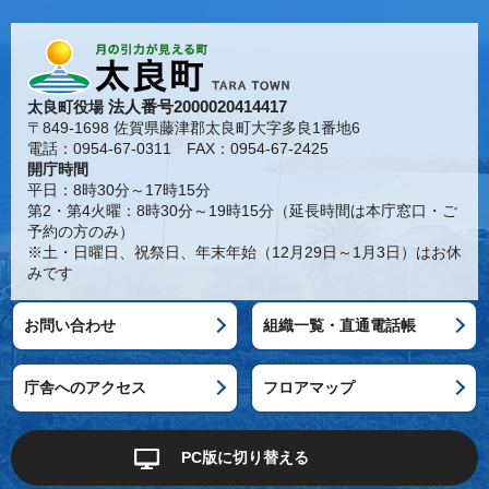
法人番号2000020414417
太良町役場
〒849-1698 佐賀県藤津郡太良町大字多良1番地6
電話：0954-67-0311 FAX：0954-67-2425
開庁時間
平日：8時30分～17時15分
第2・第4火曜：8時30分～19時15分（延長時間は本庁窓口・ご
予約の方のみ）
※土・日曜日、祝祭日、年末年始（12月29日～1月3日）はお休
みです
お問い合わせ
組織一覧・直通電話帳
庁舎へのアクセス
フロアマップ
PC版に切り替える