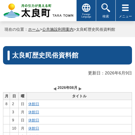
Foreign
検索
メニュー
Language
現在の位置：
ホーム
>
公共施設利用案内
>太良町歴史民俗資料館
太良町歴史民俗資料館
更新日：2026年6月9日
2026年08月
月
日
曜
タイトル
8
2
日
休館日
3
月
休館日
9
日
休館日
10
月
休館日