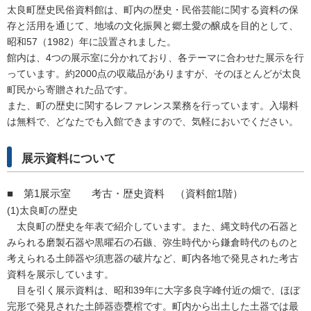
太良町歴史民俗資料館は、町内の歴史・民俗芸能に関する資料の保
存と活用を通じて、地域の文化振興と郷土愛の醸成を目的として、
昭和57（1982）年に設置されました。
館内は、4つの展示室に分かれており、各テーマに合わせた展示を行
っています。約2000点の収蔵品がありますが、そのほとんどが太良
町民から寄贈された品です。
また、町の歴史に関するレファレンス業務を行っています。入場料
は無料で、どなたでも入館できますので、気軽においでください。
展示資料について
■ 第1展示室 考古・歴史資料 （資料館1階）
(1)太良町の歴史
太良町の歴史を年表で紹介しています。また、縄文時代の石器と
みられる磨製石器や黒曜石の石鏃、弥生時代から鎌倉時代のものと
考えられる土師器や須恵器の破片など、町内各地で発見された考古
資料を展示しています。
目を引く展示資料は、昭和39年に大字多良字峰付近の畑で、ほぼ
完形で発見された土師器壺甕棺です。町内から出土した土器では最