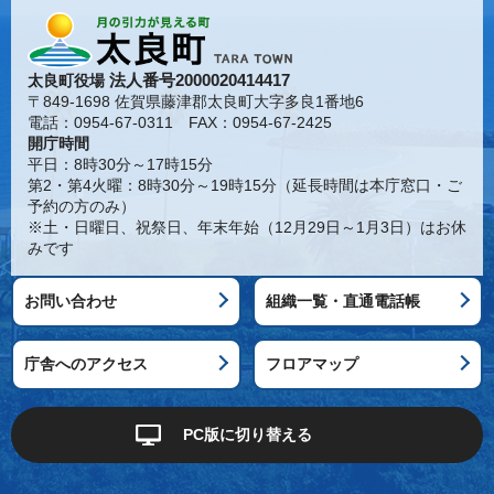
法人番号2000020414417
太良町役場
〒849-1698 佐賀県藤津郡太良町大字多良1番地6
電話：0954-67-0311 FAX：0954-67-2425
開庁時間
平日：8時30分～17時15分
第2・第4火曜：8時30分～19時15分（延長時間は本庁窓口・ご
予約の方のみ）
※土・日曜日、祝祭日、年末年始（12月29日～1月3日）はお休
みです
お問い合わせ
組織一覧・直通電話帳
庁舎へのアクセス
フロアマップ
PC版に切り替える