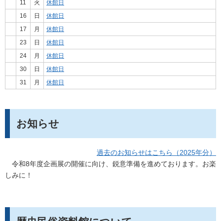
11
火
休館日
16
日
休館日
17
月
休館日
23
日
休館日
24
月
休館日
30
日
休館日
31
月
休館日
お知らせ
過去のお知らせはこちら（2025年分）
令和8年度企画展の開催に向け、鋭意準備を進めております。お楽
しみに！