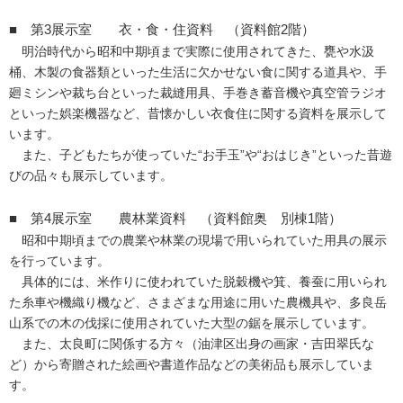
■ 第3展示室 衣・食・住資料 （資料館2階）
明治時代から昭和中期頃まで実際に使用されてきた、甕や水汲
桶、木製の食器類といった生活に欠かせない食に関する道具や、手
廻ミシンや裁ち台といった裁縫用具、手巻き蓄音機や真空管ラジオ
といった娯楽機器など、昔懐かしい衣食住に関する資料を展示して
います。
また、子どもたちが使っていた“お手玉”や“おはじき”といった昔遊
びの品々も展示しています。
■ 第4展示室 農林業資料 （資料館奥 別棟1階）
昭和中期頃までの農業や林業の現場で用いられていた用具の展示
を行っています。
具体的には、米作りに使われていた脱穀機や箕、養蚕に用いられ
た糸車や機織り機など、さまざまな用途に用いた農機具や、多良岳
山系での木の伐採に使用されていた大型の鋸を展示しています。
また、太良町に関係する方々（油津区出身の画家・吉田翠氏な
ど）から寄贈された絵画や書道作品などの美術品も展示していま
す。