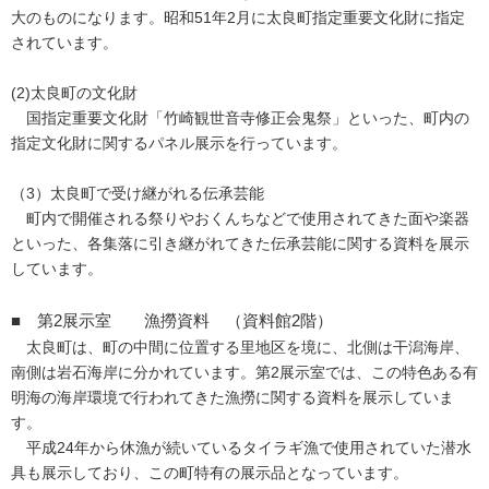
大のものになります。昭和51年2月に太良町指定重要文化財に指定
されています。
(2)太良町の文化財
国指定重要文化財「竹崎観世音寺修正会鬼祭」といった、町内の
指定文化財に関するパネル展示を行っています。
（3）太良町で受け継がれる伝承芸能
町内で開催される祭りやおくんちなどで使用されてきた面や楽器
といった、各集落に引き継がれてきた伝承芸能に関する資料を展示
しています。
■ 第2展示室 漁撈資料 （資料館2階）
太良町は、町の中間に位置する里地区を境に、北側は干潟海岸、
南側は岩石海岸に分かれています。第2展示室では、この特色ある有
明海の海岸環境で行われてきた漁撈に関する資料を展示していま
す。
平成24年から休漁が続いているタイラギ漁で使用されていた潜水
具も展示しており、この町特有の展示品となっています。