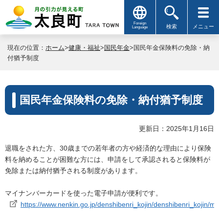
Foreign
検索
メニュー
Language
現在の位置：
ホーム
>
健康・福祉
>
国民年金
>国民年金保険料の免除・納
付猶予制度
国民年金保険料の免除・納付猶予制度
更新日：2025年1月16日
退職をされた方、30歳までの若年者の方や経済的な理由により保険
料を納めることが困難な方には、申請をして承認されると保険料が
免除または納付猶予される制度があります。
マイナンバーカードを使った電子申請が便利です。
https://www.nenkin.go.jp/denshibenri_kojin/denshibenri_kojin/my