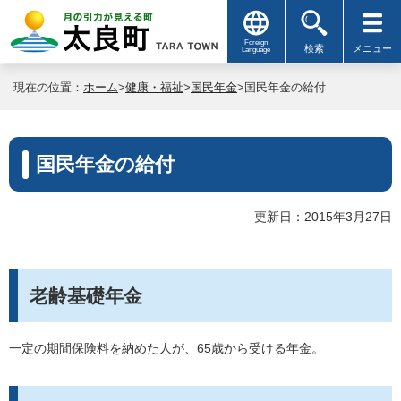
Foreign
検索
メニュー
Language
現在の位置：
ホーム
>
健康・福祉
>
国民年金
>国民年金の給付
国民年金の給付
更新日：2015年3月27日
老齢基礎年金
一定の期間保険料を納めた人が、65歳から受ける年金。