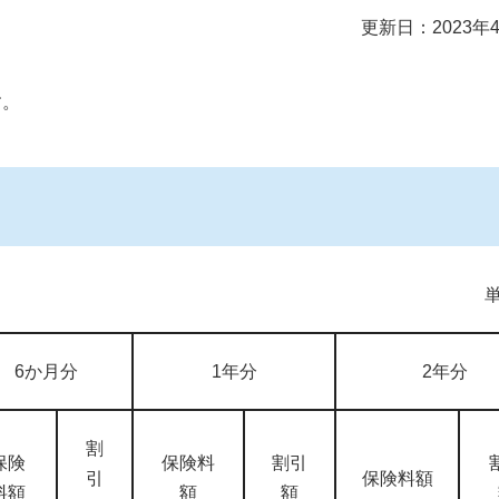
更新日：2023年
す。
6か月分
1年分
2年分
割
保険
保険料
割引
引
保険料額
料額
額
額