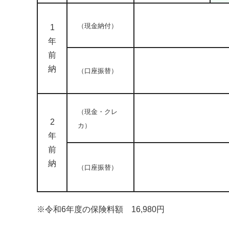
（現金納付）
1
年
前
納
（口座振替）
（現金・クレ
2
カ）
年
前
納
（口座振替）
※令和6年度の保険料額 16,980円