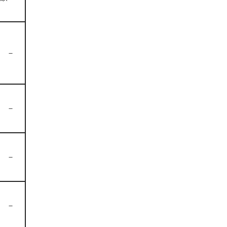
－
－
－
－