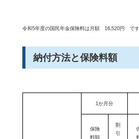
令和5年度の国民年金保険料は月額 16,520円 で
納付方法と保険料額
1か月分
割
保険
引
料額