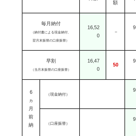
額
毎月納付
16,52
9
－
（納付書による現金納付、
0
翌月末振替の口座振替）
早割
16,47
9
50
0
（当月末振替の口座振替）
9
6
（現金納付）
ヵ
月
前
9
（口座振替）
納