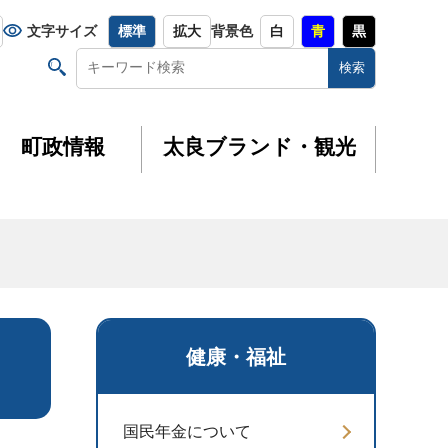
文字サイズ
標準
拡大
背景色
白
青
黒
町政情報
太良ブランド・観光
健康・福祉
国民年金について