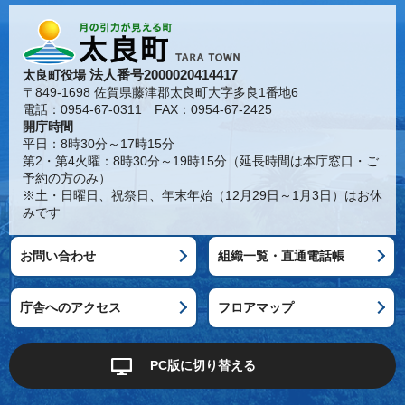
法人番号2000020414417
太良町役場
〒849-1698 佐賀県藤津郡太良町大字多良1番地6
電話：0954-67-0311 FAX：0954-67-2425
開庁時間
平日：8時30分～17時15分
第2・第4火曜：8時30分～19時15分（延長時間は本庁窓口・ご
予約の方のみ）
※土・日曜日、祝祭日、年末年始（12月29日～1月3日）はお休
みです
お問い合わせ
組織一覧・直通電話帳
庁舎へのアクセス
フロアマップ
PC版に切り替える