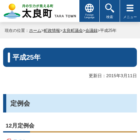
Foreign
検索
メニュー
Language
現在の位置：
ホーム
>
町政情報
>
太良町議会
>
会議録
>平成25年
平成25年
更新日：2015年3月11日
定例会
12月定例会