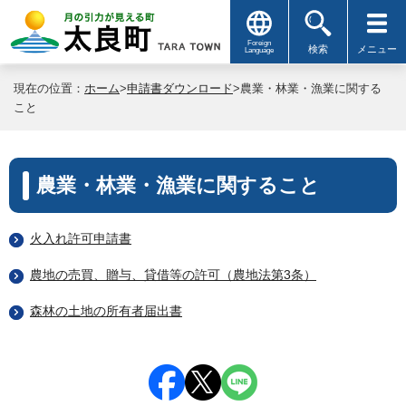
Foreign
検索
メニュー
Language
現在の位置：
ホーム
>
申請書ダウンロード
>農業・林業・漁業に関する
こと
農業・林業・漁業に関すること
火入れ許可申請書
農地の売買、贈与、貸借等の許可（農地法第3条）
森林の土地の所有者届出書